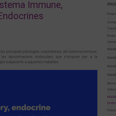
Sistema Immune,
PRO
 Endocrines
Esqu
Compe
Trans
Eines
Cerca
Malal
es principals patologies respiratòries, del sistema immune,
, les aproximacions moleculars que s'empren per a la
Malal
ics subjacents a aquestes malalties.
Malal
Malal
Micro
Crític
Malal
Endoc
Pràct