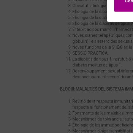
Obesitat: etiologia i estratègies
Etiologia de la diabetis de tipus 2 
Etiologia de la diabetis de tipus 2
Etiologia de la diabetis de tipus 2
El teixit adipós marró i l’homeòs
Noves dianes terapèutiques cont
globulin) i els esteroides sexuals
Noves funcions de la SHBG en la
SESSIÓ PRÀCTICA
La diabetis de tipus 1: restitució
diabetis melitus de tipus 1.
Desenvolupament sexual diferenc
desenvolupament sexual durant la
BLOC III:
MALALTIES DEL SISTEMA IM
Revisió de la resposta inmunita
respecte al funcionament del 
Fonaments de les malalties immu
Mecanismes de tolerancia i aut
Etiologia de les immunodeficien
Mecanismes d’hipersensibilitat i a