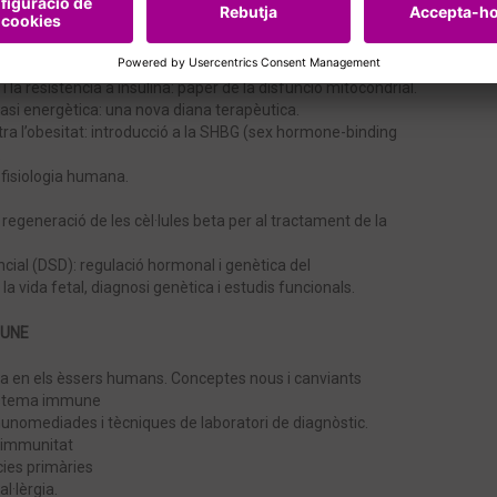
 terapèutiques.
i la resistència a insulina: lipotoxicitat.
 i la resistència a insulina: inflamació.
 i la resistència a insulina: paper de la disfunció mitocondrial.
tasi energètica: una nova diana terapèutica.
ra l’obesitat: introducció a la SHBG (sex hormone-binding
.
 fisiologia humana.
 i regeneració de les cèl·lules beta per al tractament de la
ial (DSD): regulació hormonal i genètica del
 vida fetal, diagnosi genètica i estudis funcionals.
MUNE
ria en els èssers humans. Conceptes nous i canviants
sistema immune
nomediades i tècniques de laboratori de diagnòstic.
oimmunitat
cies primàries
l·lèrgia.