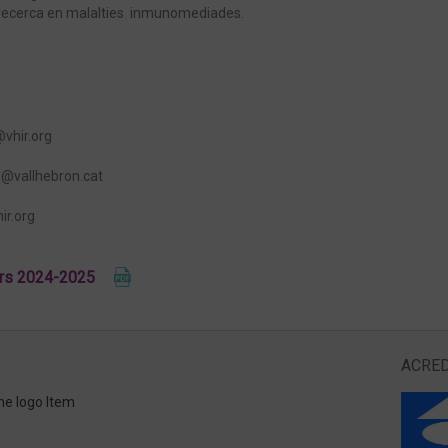
a recerca en malalties inmunomediades.
vhir.org
s@vallhebron.cat
ir.org
curs 2024-2025
ACRED
me logo Item