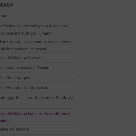
GRAMA
ema
tències Transversals per a la Recerca
lacional en Patologia Humana
 i metodologies avançades per la recerca.
 de finançament i innovació.
ties del Sistema Nerviós
ties Cardiovasculars i Renals
ties Oncològiques
ties Hepàtiques i Digestives
biologia, Malalties Infeccioses i Patologia
a
ties del Sistema Immune, Respiratòries i
rines
iques de Recerca