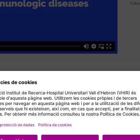
Treba
e l’asma i la malaltia pulmonar crònica
ratòria ocupacional i mediambiental
a inflamació en la patologia respiratòria
recerca en patologia respiratòria
àsics i característiques clíniques.
ns: el punt de vista clínic.