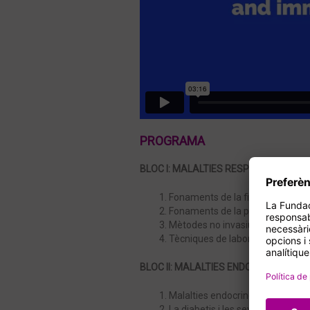
PROGRAMA
BLOC I: MALALTIES RESPIRATÒRIES
Fonaments de la fisiopatologia d
Fonaments de la patologia respi
Mètodes no invasius d’estudi de l
Tècniques de laboratori per a la 
BLOC II: MALALTIES ENDOCRINES
Malalties endocrines: conceptes b
La diabetis i les seves complicacio