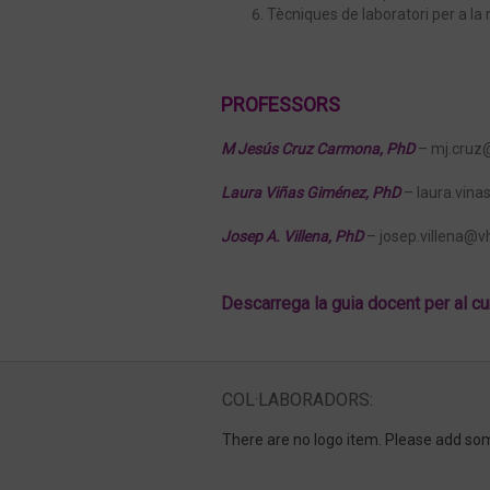
Tècniques de laboratori per a l
PROFESSORS
M Jesús Cruz Carmona, PhD
– mj.cruz@
Laura Viñas Giménez, PhD
– laura.vina
Josep A. Villena, PhD
– josep.villena@vh
Descarrega la guia docent per al 
COL·LABORADORS:
There are no logo item. Please add so