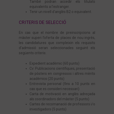
També podran accedir els titulats
equivalents a l'estranger.
Tenir un nivell d'anglès B2 o equivalent.
CRITERIS DE SELECCIÓ
En cas que el nombre de preinscripcions al
màster superi l’oferta de places de nou ingrés,
les candidatures que compleixin els requisits
d'admissió seran seleccionades seguint els
següents criteris:
Expedient acadèmic (60 punts)
Cv: Publicacions científiques, presentació
de pòsters en congressos i altres mèrits
acadèmics (20 punts)
Entrevista personal (fins a 10 punts en
cas que es consideri necessari)
Carta de motivació en anglès adreçada
als coordinadors del màster (5 punts)
Cartes de recomanació de professors i/o
investigadors (5 punts)