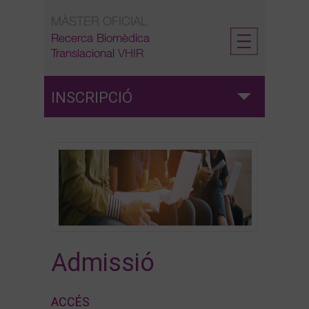
Skip
MÀSTER OFICIAL
to
content
Recerca Biomèdica
Translacional
VHIR
INSCRIPCIÓ
Admissió
Preinscripció
Reserva de plaça
Admissió
Matrícula
ACCÉS