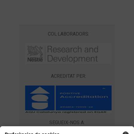
COL·LABORADORS:
ACREDITAT PER:
SEGUEIX-NOS A: