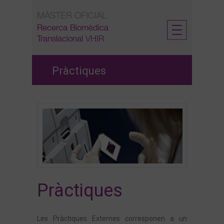
Skip
MÀSTER OFICIAL
to
content
Recerca Biomèdica
Translacional
VHIR
Pràctiques
Pràctiques
Les Pràctiques Externes corresponen a un