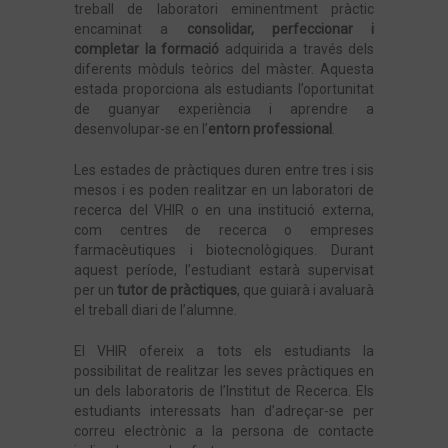
treball de laboratori eminentment pràctic
encaminat a
consolidar, perfeccionar i
completar la formació
adquirida a través dels
diferents mòduls teòrics del màster. Aquesta
estada proporciona als estudiants l’oportunitat
de guanyar experiència i aprendre a
desenvolupar-se en l’
entorn professional
.
Les estades de pràctiques duren entre tres i sis
mesos i es poden realitzar en un laboratori de
recerca del VHIR o en una institució externa,
com centres de recerca o empreses
farmacèutiques i biotecnològiques. Durant
aquest període, l’estudiant estarà supervisat
per un
tutor de pràctiques
, que guiarà i avaluarà
el treball diari de l’alumne.
El VHIR ofereix a tots els estudiants la
possibilitat de realitzar les seves pràctiques en
un dels laboratoris de l’Institut de Recerca. Els
estudiants interessats han d’adreçar-se per
correu electrònic a la persona de contacte