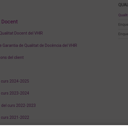
t
QUAL
Quali
t Docent
Enque
Qualitat Docent del VHIR
Enque
 Garantia de Qualitat de Docència del VHIR
ns del client
l curs 2024-2025
l curs 2023-2024
e del curs 2022-2023
l curs 2021-2022