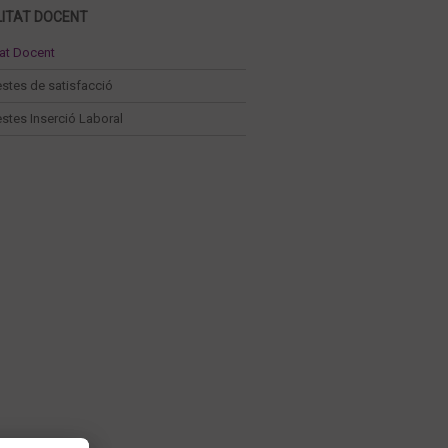
ITAT DOCENT
tat Docent
stes de satisfacció
stes Inserció Laboral