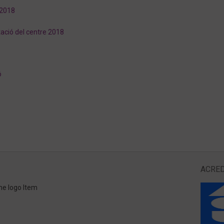
 2018
tació del centre 2018
ó
ACRED
me logo Item