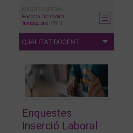
Skip
MÀSTER OFICIAL
to
content
Recerca Biomèdica
Translacional
VHIR
QUALITAT DOCENT
Qualitat Docent
Enquestes de satisfacció
Enquestes Inserció Laboral
Enquestes
Inserció Laboral