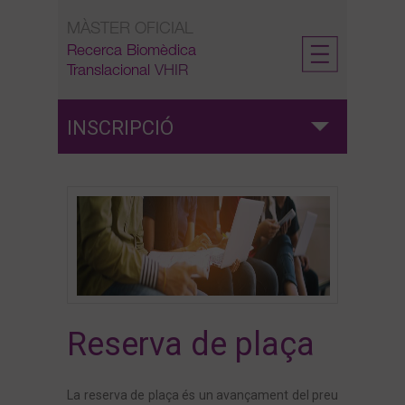
Skip
MÀSTER OFICIAL
to
content
Recerca Biomèdica
Translacional
VHIR
INSCRIPCIÓ
Admissió
Preinscripció
Reserva de plaça
Reserva de plaça
Matrícula
La reserva de plaça és un avançament del preu