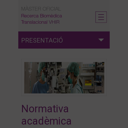
Skip
MÀSTER OFICIAL
to
content
Recerca Biomèdica
Translacional
VHIR
PRESENTACIÓ
Màster
Beques Màster VHIR
El màster en xifres
Normativa
Suport a l'aprenentatge
acadèmica