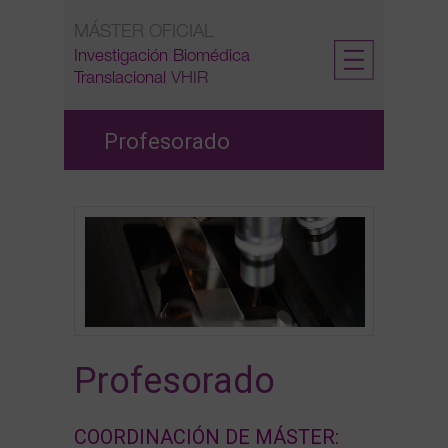
Skip
MÁSTER OFICIAL
to
content
Investigación Biomédica
Translacional
VHIR
Profesorado
Profesorado
COORDINACIÓN DE MÁSTER: