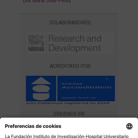
Dra. María José Pérez
COLABORADORES:
ACREDITADO POR:
SIGUENOS EN: