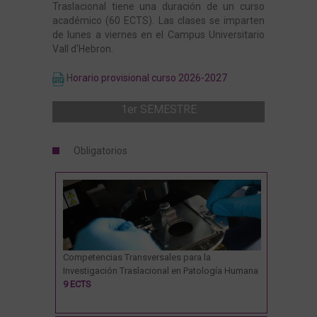
Traslacional tiene una duración de un curso
académico (60 ECTS). Las clases se imparten
Enfermedades del Sistema Nervioso
de lunes a viernes en el Campus Universitario
Vall d'Hebron.
Enfermedades Cardiovasculares y Renales
H
orario provisional curso 2026-2027
1er SEMESTRE
Enfermedades Oncológicas
Obligatorios
Enfermedades Hepáticas y Digestivas
Microbiología, Enfermedades Infecciosas y
Patología Crítica
Competencias Transversales para la
Investigación Traslacional en Patología Humana
Enfermedades del Sistema Inmune,
9 ECTS
Respiratorias, Sistémicas y Endocrinas